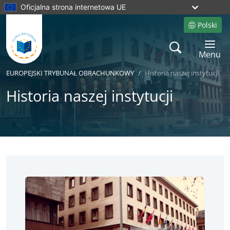
Oficjalna strona internetowa UE
Polski
Site language
Search
Toggle 
Menu
EUROPEJSKI TRYBUNAŁ OBRACHUNKOWY
Historia naszej instytucji
Historia naszej instytucji
No
No