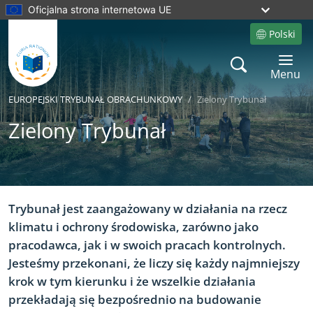
Oficjalna strona internetowa UE
Polski
Site language
Search
Toggle 
Menu
EUROPEJSKI TRYBUNAŁ OBRACHUNKOWY
Zielony Trybunał
Zielony Trybunał
Yes
No
Trybunał jest zaangażowany w działania na rzecz
klimatu i ochrony środowiska, zarówno jako
pracodawca, jak i w swoich pracach kontrolnych.
Jesteśmy przekonani, że liczy się każdy najmniejszy
krok w tym kierunku i że wszelkie działania
przekładają się bezpośrednio na budowanie