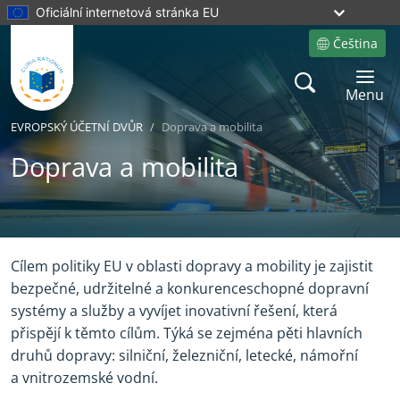
Oficiální internetová stránka EU
Čeština
Site language
Search
Toggle 
Menu
EVROPSKÝ ÚČETNÍ DVŮR
Doprava a mobilita
Doprava a mobilita
Yes
No
Cílem politiky EU v oblasti dopravy a mobility je zajistit
bezpečné, udržitelné a konkurenceschopné dopravní
systémy a služby a vyvíjet inovativní řešení, která
přispějí k těmto cílům. Týká se zejména pěti hlavních
druhů dopravy: silniční, železniční, letecké, námořní
a vnitrozemské vodní.