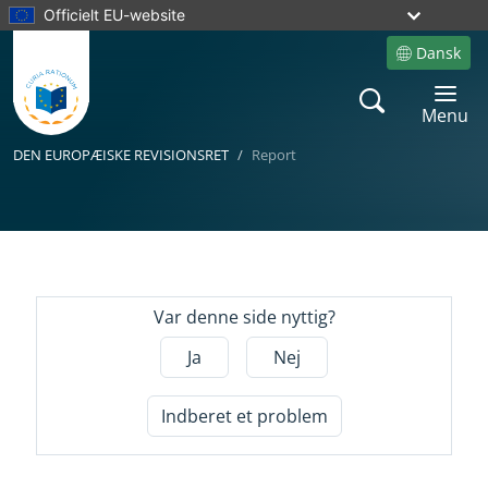
Officielt EU-website
Dansk
Site language
Search
Toggle 
Menu
DEN EUROPÆISKE REVISIONSRET
Report
Yes
Var denne side nyttig?
Ja
Nej
Indberet et problem