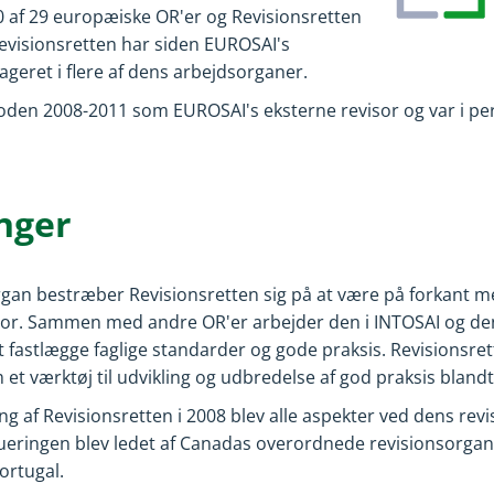
0 af 29 europæiske OR'er og Revisionsretten
EUROSAI
visionsretten har siden EUROSAI's
geret i flere af dens arbejdsorganer.
rioden 2008-2011 som EUROSAI's eksterne revisor og var i 
nger
an bestræber Revisionsretten sig på at være på forkant me
ektor. Sammen med andre OR'er arbejder den i INTOSAI og de
fastlægge faglige standarder og gode praksis. Revisionsrett
t værktøj til udvikling og udbredelse af god praksis blandt
g af Revisionsretten i 2008 blev alle aspekter ved dens rev
ueringen blev ledet af Canadas overordnede revisionsorg
ortugal.