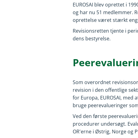
EUROSAI blev oprettet i 199
og har nu 51 medlemmer. Re
oprettelse været stærkt enga
Revisionsretten tjente i pe
dens bestyrelse.
Peerevalueri
Som overordnet revisionsorg
revision i den offentlige s
for Europa, EUROSAI, med at 
bruge peerevalueringer som e
Ved den første peerevaluerin
procedurer undersøgt. Eval
OR'erne i Østrig, Norge og P