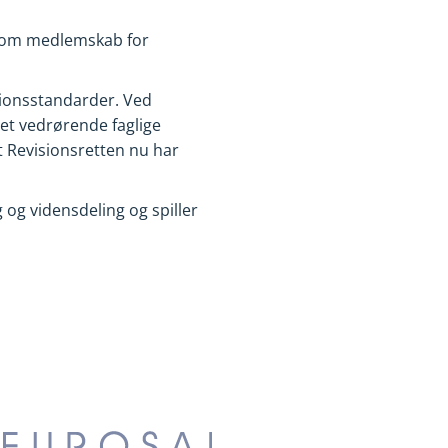
er om medlemskab for
isionsstandarder. Ved
et vedrørende faglige
t Revisionsretten nu har
og vidensdeling og spiller