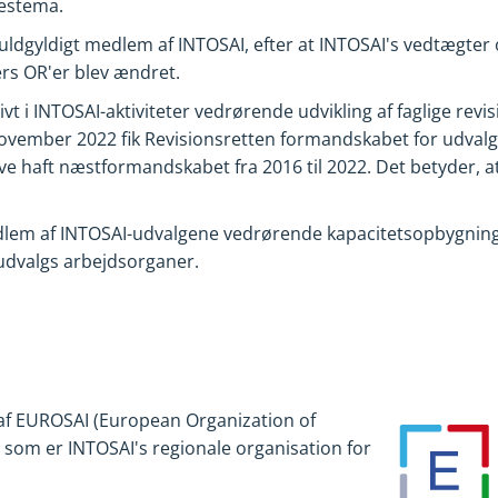
restema.
 fuldgyldigt medlem af INTOSAI, efter at INTOSAI's vedtægt
rs OR'er blev ændret.
ivt i INTOSAI-aktiviteter vedrørende udvikling af faglige rev
november 2022 fik Revisionsretten formandskabet for udvalg
ve haft næstformandskabet fra 2016 til 2022. Det betyder, a
dlem af INTOSAI-udvalgene vedrørende kapacitetsopbygning 
se udvalgs arbejdsorganer.
af EUROSAI (European Organization of
, som er INTOSAI's regionale organisation for