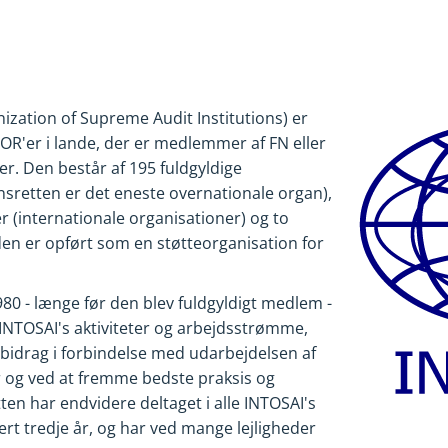
ization of Supreme Audit Institutions) er
 OR'er i lande, der er medlemmer af FN eller
er. Den består af 195 fuldgyldige
sretten er det eneste overnationale organ),
(internationale organisationer) og to
en er opført som en støtteorganisation for
80 - længe før den blev fuldgyldigt medlem -
f INTOSAI's aktiviteter og arbejdsstrømme,
 bidrag i forbindelse med udarbejdelsen af
r og ved at fremme bedste praksis og
tten har endvidere deltaget i alle INTOSAI's
INTOSAI
rt tredje år, og har ved mange lejligheder