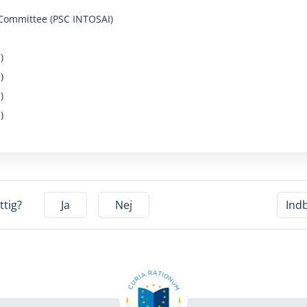
 Committee (PSC INTOSAI)
)
)
)
)
ttig?
Ja
Nej
Ind