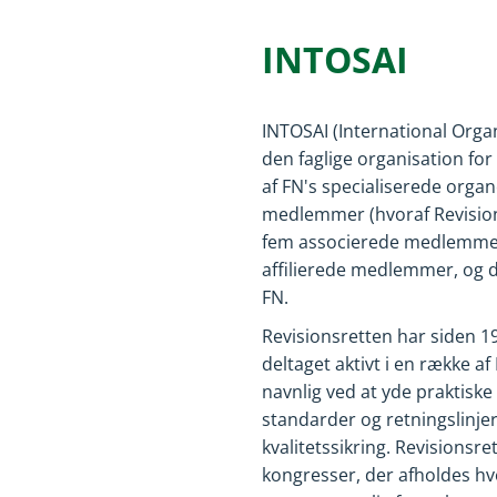
INTOSAI
INTOSAI (International Organ
den faglige organisation for
af FN's specialiserede organ
medlemmer (hvoraf Revision
fem associerede medlemmer 
affilierede medlemmer, og d
FN.
Revisionsretten har siden 19
deltaget aktivt i en række a
navnlig ved at yde praktiske
standarder og retningslinje
kvalitetssikring. Revisionsre
kongresser, der afholdes hve