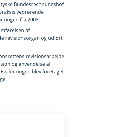
den tyske Bundesrechnungshof
praksis vedrørende
ueringen fra 2008.
emførelsen af
de revisionsorgan og udført
ionsrettens revisionsarbejde
vision og anvendelse af
 Evalueringen blev foretaget
ge.