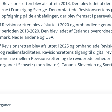
 Revisionsretten blev afsluttet i 2013. Den blev ledet af 
ne i Frankrig og Sverige. Den omfattede Revisionsrettens 
 opfølgning på de anbefalinger, der blev fremsat i peereval
f Revisionsretten blev afsluttet i 2020 og omhandlede genn
or perioden 2018-2020. Den blev ledet af Estlands overordne
mark, Nederlandene og USA.
f Revisionsretten blev afsluttet i 2025 og omhandlede Revis
resiliensfaciliteten, Revisionsrettens tilgang til digital re
ationerne mellem Revisionsretten og de reviderede enheder.
organer i Schweiz (koordinator), Canada, Slovenien og Sveri
rganer