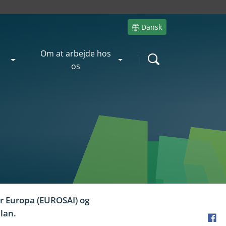
Dansk
Site language
Om at arbejde hos
Search
os
or Europa (EUROSAI) og
lan.
Fac