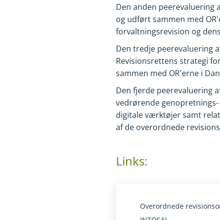
Den anden peerevaluering af
og udført sammen med OR'er
forvaltningsrevision og dens
Den tredje peerevaluering a
Revisionsrettens strategi f
sammen med OR'erne i Dan
Den fjerde peerevaluering a
vedrørende genopretnings- og 
digitale værktøjer samt rel
af de overordnede revisions
Links:
Overordnede revisionso
INTOSAI