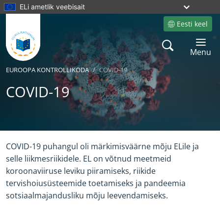
ELi ametlik veebisait
Eesti keel
Site language
Search
Toggle 
Menu
EUROOPA KONTROLLIKODA
COVID-19
COVID-19
Yes
No
COVID-19 puhangul oli märkimisväärne mõju ELile ja
selle liikmesriikidele. EL on võtnud meetmeid
koroonaviiruse leviku piiramiseks, riikide
tervishoiusüsteemide toetamiseks ja pandeemia
sotsiaalmajandusliku mõju leevendamiseks.