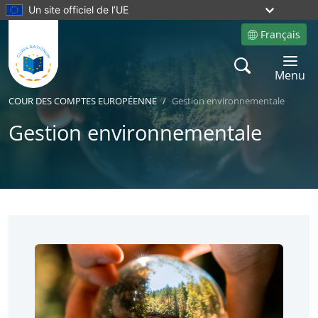
Un site officiel de l’UE
Français
Site language
Search
Toggle 
Menu
COUR DES COMPTES EUROPÉENNE
Gestion environnementale
Gestion environnementale
No
No