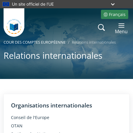
Un site officiel de l’UE
Français
Site language
Search
Toggle 
Menu
COUR DES COMPTES EUROPÉENNE
Relations internationales
Relations internationales
Yes
No
Organisations internationales
Conseil de l'Europe
OTAN