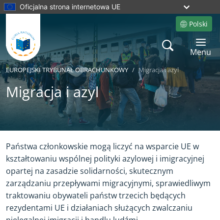
Oficjalna strona internetowa UE
Polski
Site language
Search
Toggle 
Menu
EUROPEJSKI TRYBUNAŁ OBRACHUNKOWY
Migracja i azyl
Migracja i azyl
Yes
No
Państwa członkowskie mogą liczyć na wsparcie UE w
kształtowaniu wspólnej polityki azylowej i imigracyjnej
opartej na zasadzie solidarności, skutecznym
zarządzaniu przepływami migracyjnymi, sprawiedliwym
traktowaniu obywateli państw trzecich będących
rezydentami UE i działaniach służących zwalczaniu