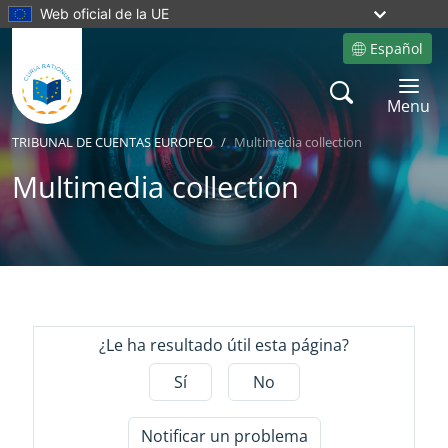
Web oficial de la UE
Español
Site language
Search
Toggle 
Menu
TRIBUNAL DE CUENTAS EUROPEO
Multimedia collection
Multimedia collection
Yes
Yes
¿Le ha resultado útil esta página?
Sí
No
Notificar un problema