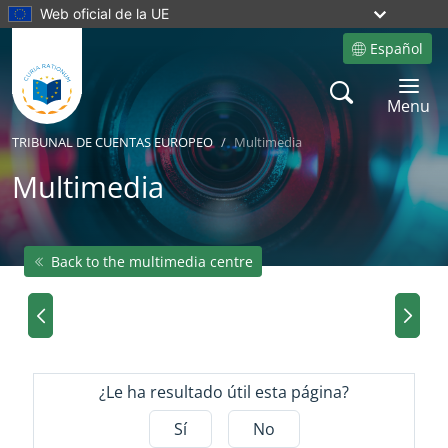
Web oficial de la UE
Español
Site language
Search
Toggle 
Menu
TRIBUNAL DE CUENTAS EUROPEO
Multimedia
Multimedia
Back to the multimedia centre
Yes
Yes
Imagen anterior del carrusel
Image
¿Le ha resultado útil esta página?
Sí
No