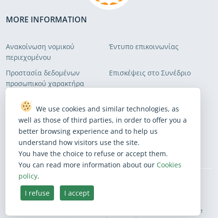
MORE INFORMATION
Ανακοίνωση νομικού
Έντυπο επικοινωνίας
περιεχομένου
Προστασία δεδομένων
Επισκέψεις στο Συνέδριο
προσωπικού χαρακτήρα
Πολιτική σχετικά με τα αρχεία
Χάρτης του ιστοτόπου
We use cookies and similar technologies, as
τύπου «cookie»
well as those of third parties, in order to offer you a
Πολιτική για την
Προειδοποίηση για απάτη
better browsing experience and to help us
προσβασιμότητα του Ιστού
understand how visitors use the site.
You have the choice to refuse or accept them.
You can read more information about our
Cookies
policy
.
BlueSky
Facebook
Instagram
Linkedin
Mastodon
Threads
X
Youtube
I refuse
I accept
Ελληνικά
European Court of Auditors - 12, rue Alcide De