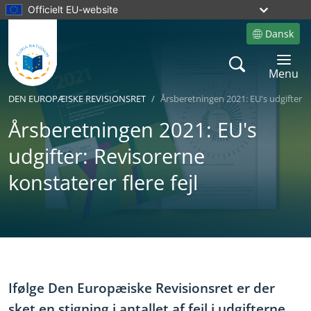
Officielt EU-website
Dansk
Site language
Search
Toggle 
Menu
DEN EUROPÆISKE REVISIONSRET
Årsberetningen 2021: EU's udgifter: R
Årsberetningen 2021: EU's
udgifter: Revisorerne
konstaterer flere fejl
Yes
No
Ifølge Den Europæiske Revisionsret er der
sket en stigning i antallet af fejl i udgifterne