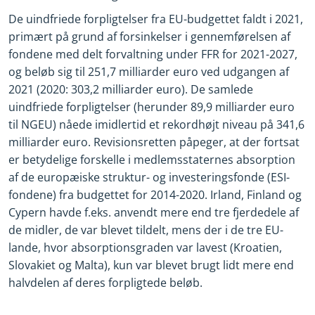
De uindfriede forpligtelser fra EU-budgettet faldt i 2021,
primært på grund af forsinkelser i gennemførelsen af
fondene med delt forvaltning under FFR for 2021-2027,
og beløb sig til 251,7 milliarder euro ved udgangen af
2021 (2020: 303,2 milliarder euro). De samlede
uindfriede forpligtelser (herunder 89,9 milliarder euro
til NGEU) nåede imidlertid et rekordhøjt niveau på 341,6
milliarder euro. Revisionsretten påpeger, at der fortsat
er betydelige forskelle i medlemsstaternes absorption
af de europæiske struktur- og investeringsfonde (ESI-
fondene) fra budgettet for 2014-2020. Irland, Finland og
Cypern havde f.eks. anvendt mere end tre fjerdedele af
de midler, de var blevet tildelt, mens der i de tre EU-
lande, hvor absorptionsgraden var lavest (Kroatien,
Slovakiet og Malta), kun var blevet brugt lidt mere end
halvdelen af deres forpligtede beløb.