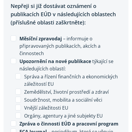
Nepřeji si již dostávat oznámení o
publikacích EÚD v následujících oblastech
(příslušné oblasti zaškrtněte):
Měsíční zpravodaj
– informuje o
připravovaných publikacích, akcích a
činnostech
Upozornění na nové publikace
týkající se
následujících oblastí:
Správa a řízení finančních a ekonomických
záležitostí EU
Zemědělství, životní prostředí a zdraví
Soudržnost, mobilita a sociální věci
Vnější záležitosti EU
Orgány, agentury a jiné subjekty EU
Zpráva o činnosti EÚD a pracovní program
ECA Journal
– periodikum, které se věnuje