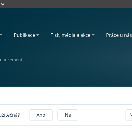
Publikace
Tisk, média a akce
Práce u nás
ouncement
užitečná?
Ano
Ne
N